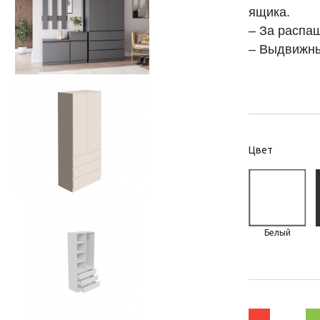
ящика.
– За распа
– Выдвижны
Цвет
Белый