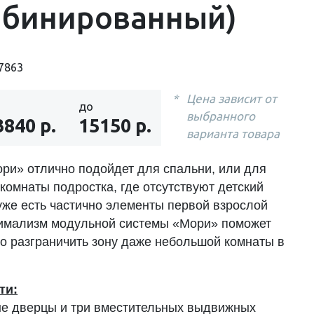
мбинированный)
7863
Цена зависит от
до
выбранного
3840 р.
15150 р.
варианта товара
ри» отлично подойдет для спальни, или для
комнаты подростка, где отсутствуют детский
 уже есть частично элементы первой взрослой
имализм модульной системы «Мори» поможет
о разграничить зону даже небольшой комнаты в
ти:
е дверцы и три вместительных выдвижных