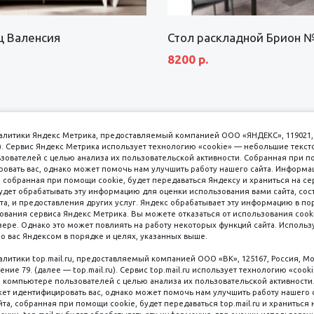
щ Валенсия
Стол раскладной Брион 
8200 р.
аналитики Яндекс Метрика, предоставляемый компанией ООО «ЯНДЕКС», 119021, 
кс). Сервис Яндекс Метрика использует технологию «cookie» — небольшие текс
вателей с целью анализа их пользовательской активности. Собранная при п
вать вас, однако может помочь нам улучшить работу нашего сайта. Информа
 собранная при помощи cookie, будет передаваться Яндексу и храниться на се
удет обрабатывать эту информацию для оценки использования вами сайта, сос
имаем к оплате
пл. 
та, и предоставления других услуг. Яндекс обрабатывает эту информацию в по
ования сервиса Яндекс Метрика. Вы можете отказаться от использования cooki
8 
ере. Однако это может повлиять на работу некоторых функций сайта. Используя
о вас Яндексом в порядке и целях, указанных выше.
8 
8 
налитики top.mail.ru, предоставляемый компанией ООО «ВК», 125167, Россия, Мо
Наличные
ение 79. (далее — top.mail.ru). Сервис top.mail.ru использует технологию «coo
компьютере пользователей с целью анализа их пользовательской активности
ет идентифицировать вас, однако может помочь нам улучшить работу нашего 
та, собранная при помощи cookie, будет передаваться top.mail.ru и храниться 