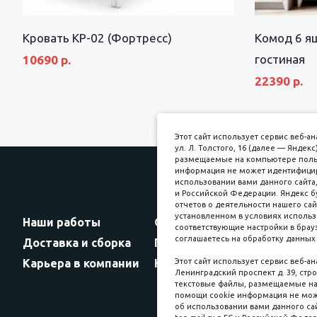
Кровать КР-02 (Фортресс)
Комод 6 я
гостиная
10690 р.
22390 р.
Этот сайт использует сервис веб-
ул. Л. Толстого, 16 (далее — Янде
размещаемые на компьютере пользо
информация не может идентифициро
использовании вами данного сайта,
и Российской Федерации. Яндекс б
Прин
отчетов о деятельности нашего сай
установленном в условиях использ
Наши работы
Оплата
соответствующие настройки в брауз
соглашаетесь на обработку данных 
Доставка и сборка
Гарантии
Карьера в компании
Контакты
Этот сайт использует сервис веб-а
Ленинградский проспект д. 39, стро
текстовые файлы, размещаемые на 
помощи cookie информация не мож
об использовании вами данного сай