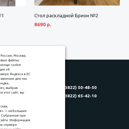
№1
Стол раскладной Брион №2
8690 р.
Россия, Москва,
товые файлы,
омощи cookie
ция об
рвере Яндекса в ЕС
тавления для нас
Соляная, 6, стр. 16
рядке,
8 (3822) 50-48-50
es, выбрав
(3822) 60-70-30
 этот сайт, вы
8 (3822) 65-42-10
(3822) 50-39-09
(3822) 22-77-68
сква,
kie» — небольшие
. Собранная при
сайта. Информация
на сервере