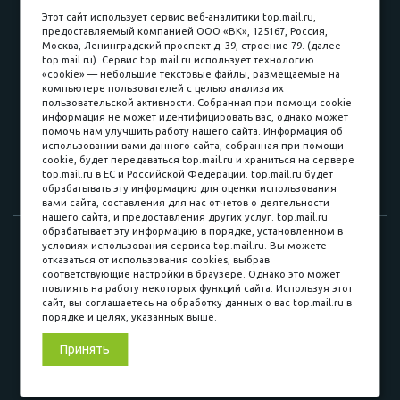
пл. Соляная, 6, стр. 16
Этот сайт использует сервис веб-аналитики top.mail.ru,
предоставляемый компанией ООО «ВК», 125167, Россия,
8 (3822) 60-70-30
Москва, Ленинградский проспект д. 39, строение 79. (далее —
top.mail.ru). Сервис top.mail.ru использует технологию
8 (3822) 50-39-09
«cookie» — небольшие текстовые файлы, размещаемые на
компьютере пользователей с целью анализа их
8 (3822) 22-77-68
пользовательской активности. Собранная при помощи cookie
информация не может идентифицировать вас, однако может
помочь нам улучшить работу нашего сайта. Информация об
использовании вами данного сайта, собранная при помощи
8 (3822) 50-48-50
cookie, будет передаваться top.mail.ru и храниться на сервере
top.mail.ru в ЕС и Российской Федерации. top.mail.ru будет
8 (3822) 65-42-10
обрабатывать эту информацию для оценки использования
вами сайта, составления для нас отчетов о деятельности
нашего сайта, и предоставления других услуг. top.mail.ru
обрабатывает эту информацию в порядке, установленном в
© 2015-2026. Компания «Мебельный куб».
условиях использования сервиса top.mail.ru. Вы можете
отказаться от использования cookies, выбрав
ИП Саворенко Валерий Александрович. Россия, г. Томск, пл.
соответствующие настройки в браузере. Однако это может
Соляная, 6 стр. 16, Цокольный этаж
повлиять на работу некоторых функций сайта. Используя этот
сайт, вы соглашаетесь на обработку данных о вас top.mail.ru в
порядке и целях, указанных выше.
Мы в соц. сетях
Принять
Разработка сайта
«Синект»