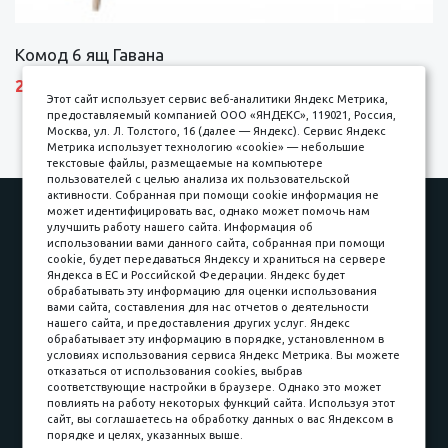
Комод 6 ящ Гавана
27690 р.
Этот сайт использует сервис веб-аналитики Яндекс Метрика,
предоставляемый компанией ООО «ЯНДЕКС», 119021, Россия,
Москва, ул. Л. Толстого, 16 (далее — Яндекс). Сервис Яндекс
Метрика использует технологию «cookie» — небольшие
текстовые файлы, размещаемые на компьютере
пользователей с целью анализа их пользовательской
активности. Собранная при помощи cookie информация не
Наши работы
Оплата
может идентифицировать вас, однако может помочь нам
улучшить работу нашего сайта. Информация об
Доставка и сборка
Гарантии
использовании вами данного сайта, собранная при помощи
cookie, будет передаваться Яндексу и храниться на сервере
Карьера в компании
Контакты
Яндекса в ЕС и Российской Федерации. Яндекс будет
обрабатывать эту информацию для оценки использования
вами сайта, составления для нас отчетов о деятельности
Принимаем к оплате
нашего сайта, и предоставления других услуг. Яндекс
обрабатывает эту информацию в порядке, установленном в
условиях использования сервиса Яндекс Метрика. Вы можете
отказаться от использования cookies, выбрав
соответствующие настройки в браузере. Однако это может
повлиять на работу некоторых функций сайта. Используя этот
Наличные
сайт, вы соглашаетесь на обработку данных о вас Яндексом в
порядке и целях, указанных выше.