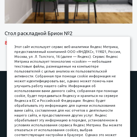
Стол раскладной Брион №2
8690 р.
Этот сайт использует сервис веб-аналитики Яндекс Метрика,
предоставляемый компанией ООО «ЯНДЕКС», 119021, Россия,
Москва, ул. Л. Толстого, 16 (далее — Яндекс). Сервис Яндекс
Метрика использует технологию «cookie» — небольшие
текстовые файлы, размещаемые на компьютере
пользователей с целью анализа их пользовательской
активности. Собранная при помощи cookie информация не
Наши работы
Оплата
может идентифицировать вас, однако может помочь нам
улучшить работу нашего сайта. Информация об
Доставка и сборка
Гарантии
использовании вами данного сайта, собранная при помощи
cookie, будет передаваться Яндексу и храниться на сервере
Карьера в компании
Контакты
Яндекса в ЕС и Российской Федерации. Яндекс будет
обрабатывать эту информацию для оценки использования
вами сайта, составления для нас отчетов о деятельности
Принимаем к оплате
нашего сайта, и предоставления других услуг. Яндекс
обрабатывает эту информацию в порядке, установленном в
условиях использования сервиса Яндекс Метрика. Вы можете
отказаться от использования cookies, выбрав
соответствующие настройки в браузере. Однако это может