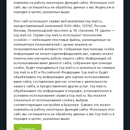
повлиять на работу некоторых функций сайта. Используя этот
Наличные
сайт, вы соглашаетесь на обработку данных о вас Яндексом в
порядке и целях, указанных выше.
пл. Соляная, 6, стр. 16
Этот сайт использует сервис веб-аналитики top.mail.ru,
предоставляемый компанией ООО «ВК», 125167, Россия,
8 (3822) 60-70-30
Москва, Ленинградский проспект д. 39, строение 79. (далее —
top.mail.ru). Сервис top.mail.ru использует технологию
8 (3822) 50-39-09
«cookie» — небольшие текстовые файлы, размещаемые на
компьютере пользователей с целью анализа их
8 (3822) 22-77-68
пользовательской активности. Собранная при помощи cookie
информация не может идентифицировать вас, однако может
помочь нам улучшить работу нашего сайта. Информация об
использовании вами данного сайта, собранная при помощи
8 (3822) 50-48-50
cookie, будет передаваться top.mail.ru и храниться на сервере
top.mail.ru в ЕС и Российской Федерации. top.mail.ru будет
8 (3822) 65-42-10
обрабатывать эту информацию для оценки использования
вами сайта, составления для нас отчетов о деятельности
нашего сайта, и предоставления других услуг. top.mail.ru
обрабатывает эту информацию в порядке, установленном в
© 2015-2026. Компания «Мебельный куб».
условиях использования сервиса top.mail.ru. Вы можете
отказаться от использования cookies, выбрав
ИП Саворенко Валерий Александрович. Россия, г. Томск, пл.
соответствующие настройки в браузере. Однако это может
Соляная, 6 стр. 16, Цокольный этаж
повлиять на работу некоторых функций сайта. Используя этот
сайт, вы соглашаетесь на обработку данных о вас top.mail.ru в
порядке и целях, указанных выше.
Мы в соц. сетях
Принять