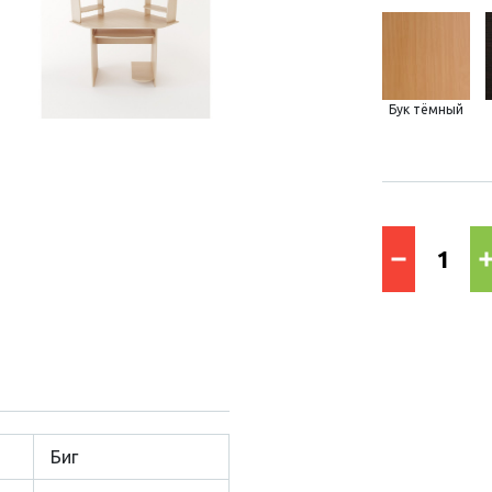
Бук тёмный
Биг