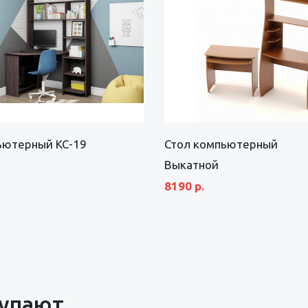
ьютерный КС-19
Стол компьютерный
Выкатной
8190 р.
купают