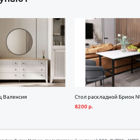
щ Валенсия
Стол раскладной Брион 
8200 р.