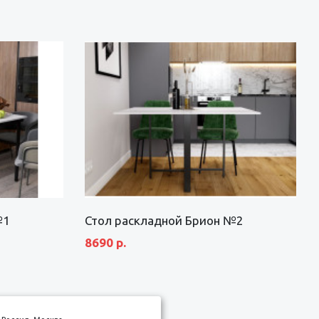
№1
Стол раскладной Брион №2
8690 р.