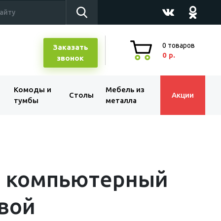
0
товаров
Заказать
0 р.
звонок
Комоды и
Мебель из
Столы
Акции
тумбы
металла
л компьютерный
вой