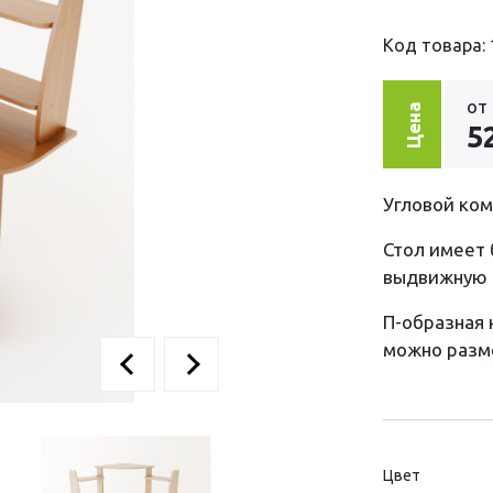
Код товара: 
от
Цена
5
Угловой ком
Стол имеет 
выдвижную п
П-образная 
можно разме
Цвет