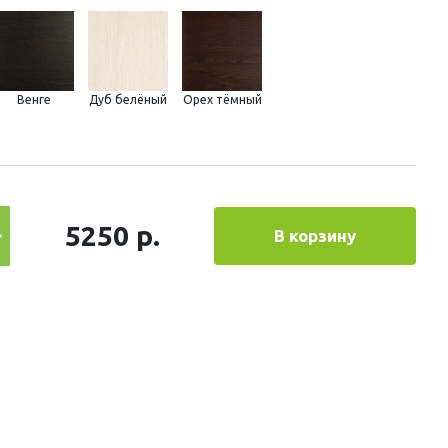
Венге
Дуб белёный
Орех тёмный
5250 р.
В корзину