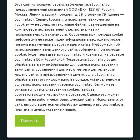
пл. Соляная, 6, стр. 16
Этот сайт использует сервис веб-аналитики top.mail.ru,
предоставляемый компанией ООО «ВК», 125167, Россия,
8 (3822) 60-70-30
Москва, Ленинградский проспект д. 39, строение 79. (далее —
top.mail.ru). Сервис top.mail.ru использует технологию
8 (3822) 50-39-09
«cookie» — небольшие текстовые файлы, размещаемые на
компьютере пользователей с целью анализа их
8 (3822) 22-77-68
пользовательской активности. Собранная при помощи cookie
информация не может идентифицировать вас, однако может
помочь нам улучшить работу нашего сайта. Информация об
использовании вами данного сайта, собранная при помощи
8 (3822) 50-48-50
cookie, будет передаваться top.mail.ru и храниться на сервере
top.mail.ru в ЕС и Российской Федерации. top.mail.ru будет
8 (3822) 65-42-10
обрабатывать эту информацию для оценки использования
вами сайта, составления для нас отчетов о деятельности
нашего сайта, и предоставления других услуг. top.mail.ru
обрабатывает эту информацию в порядке, установленном в
© 2015-2026. Компания «Мебельный куб».
условиях использования сервиса top.mail.ru. Вы можете
отказаться от использования cookies, выбрав
ИП Саворенко Валерий Александрович. Россия, г. Томск, пл.
соответствующие настройки в браузере. Однако это может
Соляная, 6 стр. 16, Цокольный этаж
повлиять на работу некоторых функций сайта. Используя этот
сайт, вы соглашаетесь на обработку данных о вас top.mail.ru в
порядке и целях, указанных выше.
Мы в соц. сетях
Принять
Разработка сайта
«Синект»