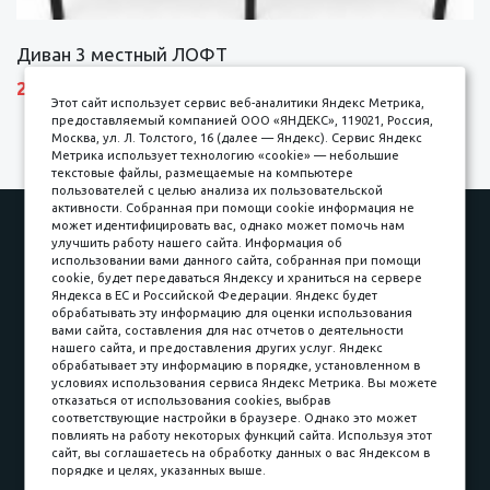
Диван 3 местный ЛОФТ
27600 р.
Этот сайт использует сервис веб-аналитики Яндекс Метрика,
предоставляемый компанией ООО «ЯНДЕКС», 119021, Россия,
Москва, ул. Л. Толстого, 16 (далее — Яндекс). Сервис Яндекс
Метрика использует технологию «cookie» — небольшие
текстовые файлы, размещаемые на компьютере
пользователей с целью анализа их пользовательской
активности. Собранная при помощи cookie информация не
Наши работы
Оплата
может идентифицировать вас, однако может помочь нам
улучшить работу нашего сайта. Информация об
Доставка и сборка
Гарантии
использовании вами данного сайта, собранная при помощи
cookie, будет передаваться Яндексу и храниться на сервере
Карьера в компании
Контакты
Яндекса в ЕС и Российской Федерации. Яндекс будет
обрабатывать эту информацию для оценки использования
вами сайта, составления для нас отчетов о деятельности
Принимаем к оплате
нашего сайта, и предоставления других услуг. Яндекс
обрабатывает эту информацию в порядке, установленном в
условиях использования сервиса Яндекс Метрика. Вы можете
отказаться от использования cookies, выбрав
соответствующие настройки в браузере. Однако это может
повлиять на работу некоторых функций сайта. Используя этот
Наличные
сайт, вы соглашаетесь на обработку данных о вас Яндексом в
порядке и целях, указанных выше.