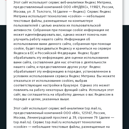
Этот сайт использует сервис веб-аналитики Яндекс Метрика,
предоставляемый компанией ООО «ЯНДЕКС», 119021, Россия,
Москва, ул. Л. Толстого, 16 (далее — Яндекс). Сервис Яндекс
Метрика использует технологию «cookie» — небольшие
текстовые файлы, размещаемые на компьютере
пользователей с целью анализа их пользовательской
активности. Собранная при помощи cookie информация не
Наши работы
Оплата
может идентифицировать вас, однако может помочь нам
улучшить работу нашего сайта. Информация об
Доставка и сборка
Гарантии
использовании вами данного сайта, собранная при помощи
cookie, будет передаваться Яндексу и храниться на сервере
Карьера в компании
Контакты
Яндекса в ЕС и Российской Федерации. Яндекс будет
обрабатывать эту информацию для оценки использования
вами сайта, составления для нас отчетов о деятельности
Принимаем к оплате
нашего сайта, и предоставления других услуг. Яндекс
обрабатывает эту информацию в порядке, установленном в
условиях использования сервиса Яндекс Метрика. Вы можете
отказаться от использования cookies, выбрав
соответствующие настройки в браузере. Однако это может
повлиять на работу некоторых функций сайта. Используя этот
Наличные
сайт, вы соглашаетесь на обработку данных о вас Яндексом в
порядке и целях, указанных выше.
пл. Соляная, 6, стр. 16
Этот сайт использует сервис веб-аналитики top.mail.ru,
предоставляемый компанией ООО «ВК», 125167, Россия,
8 (3822) 60-70-30
Москва, Ленинградский проспект д. 39, строение 79. (далее —
top.mail.ru). Сервис top.mail.ru использует технологию
8 (3822) 50-39-09
«cookie» — небольшие текстовые файлы, размещаемые на