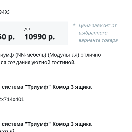
9495
Цена зависит от
до
выбранного
50 р.
10990 р.
варианта товара
отлично
риумф (NN-мебель) (Модульная)
ля создания уютной гостиной.
 система "Триумф" Комод 3 ящика
2х714х401
 система "Триумф" Комод 3 ящика
чатый