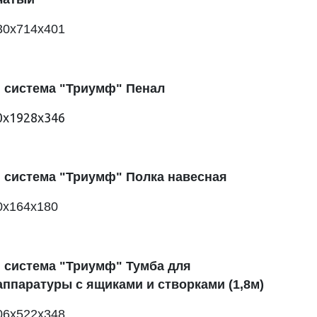
30х714х401
 система "Триумф" Пенал
0х1928х346
 система "Триумф" Полка навесная
0х164х180
 система "Триумф" Тумба для
ппаратуры с ящиками и створками (1,8м)
06х522х348