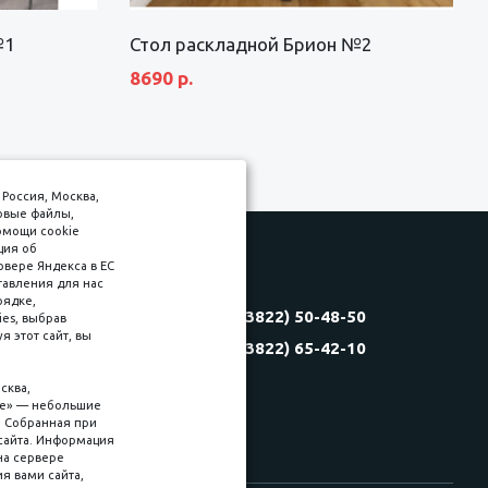
№1
Стол раскладной Брион №2
8690 р.
Россия, Москва,
товые файлы,
омощи cookie
ция об
рвере Яндекса в ЕС
тавления для нас
Соляная, 6, стр. 16
рядке,
8 (3822) 50-48-50
es, выбрав
(3822) 60-70-30
 этот сайт, вы
8 (3822) 65-42-10
(3822) 50-39-09
(3822) 22-77-68
сква,
kie» — небольшие
. Собранная при
сайта. Информация
на сервере
ия вами сайта,