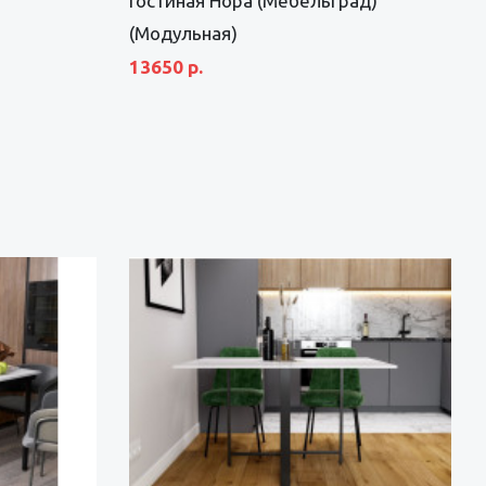
Гостиная Нора (Мебельград)
(Модульная)
13650 р.