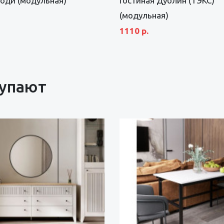
оди (модульная)
Гостиная Дублин (ТЭКС)
(модульная)
1110 р.
купают