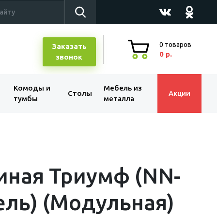
0
товаров
Заказать
0 р.
звонок
Комоды и
Мебель из
Столы
Акции
тумбы
металла
иная Триумф (NN-
ль) (Модульная)