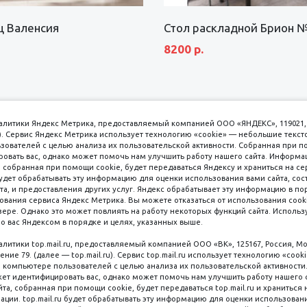
щ Валенсия
Стол раскладной Брион 
8200 р.
аналитики Яндекс Метрика, предоставляемый компанией ООО «ЯНДЕКС», 119021, 
кс). Сервис Яндекс Метрика использует технологию «cookie» — небольшие текс
вателей с целью анализа их пользовательской активности. Собранная при п
вать вас, однако может помочь нам улучшить работу нашего сайта. Информа
 собранная при помощи cookie, будет передаваться Яндексу и храниться на се
удет обрабатывать эту информацию для оценки использования вами сайта, сос
имаем к оплате
пл. 
та, и предоставления других услуг. Яндекс обрабатывает эту информацию в по
ования сервиса Яндекс Метрика. Вы можете отказаться от использования cooki
8 
ере. Однако это может повлиять на работу некоторых функций сайта. Используя
о вас Яндексом в порядке и целях, указанных выше.
8 
8 
налитики top.mail.ru, предоставляемый компанией ООО «ВК», 125167, Россия, Мо
Наличные
ение 79. (далее — top.mail.ru). Сервис top.mail.ru использует технологию «coo
компьютере пользователей с целью анализа их пользовательской активности
ет идентифицировать вас, однако может помочь нам улучшить работу нашего 
та, собранная при помощи cookie, будет передаваться top.mail.ru и храниться 
рации. top.mail.ru будет обрабатывать эту информацию для оценки использован