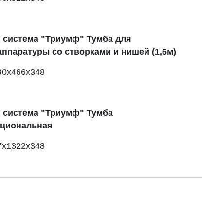
 система "Триумф" Тумба для
ппаратуры со створками и нишей (1,6м)
90х466х348
 система "Триумф" Тумба
циональная
7х1322х348