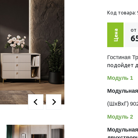
Код товара: 
от
Цена
6
Гостиная Т
подойдет д
Модуль 1
Модульная
(ШхВхГ)
90
Модуль 2
Модульная
двухствор