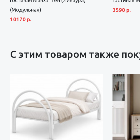
Гостиная Манхэттен (Линаура)
Гостиная М
(Модульная)
3590 р.
10170 р.
С этим товаром также по