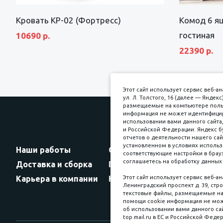
Кровать КР-02 (Фортресс)
Комод 6 я
гостиная
10690 р.
22390 р.
Этот сайт использует сервис веб-
ул. Л. Толстого, 16 (далее — Янде
размещаемые на компьютере пользо
информация не может идентифициро
использовании вами данного сайта,
и Российской Федерации. Яндекс б
Прин
отчетов о деятельности нашего сай
установленном в условиях использ
Наши работы
Оплата
соответствующие настройки в брауз
соглашаетесь на обработку данных 
Доставка и сборка
Гарантии
Карьера в компании
Контакты
Этот сайт использует сервис веб-а
Ленинградский проспект д. 39, стро
текстовые файлы, размещаемые на 
помощи cookie информация не мож
об использовании вами данного сай
top.mail.ru в ЕС и Российской Феде