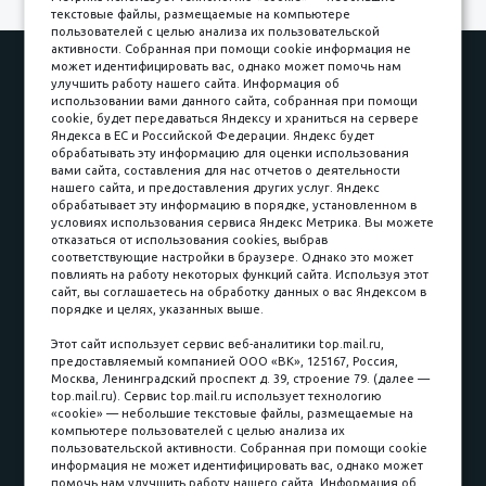
текстовые файлы, размещаемые на компьютере
пользователей с целью анализа их пользовательской
активности. Собранная при помощи cookie информация не
Наши работы
Оплата
может идентифицировать вас, однако может помочь нам
улучшить работу нашего сайта. Информация об
Доставка и сборка
Гарантии
использовании вами данного сайта, собранная при помощи
cookie, будет передаваться Яндексу и храниться на сервере
Карьера в компании
Контакты
Яндекса в ЕС и Российской Федерации. Яндекс будет
обрабатывать эту информацию для оценки использования
вами сайта, составления для нас отчетов о деятельности
Принимаем к оплате
нашего сайта, и предоставления других услуг. Яндекс
обрабатывает эту информацию в порядке, установленном в
условиях использования сервиса Яндекс Метрика. Вы можете
отказаться от использования cookies, выбрав
соответствующие настройки в браузере. Однако это может
повлиять на работу некоторых функций сайта. Используя этот
Наличные
сайт, вы соглашаетесь на обработку данных о вас Яндексом в
порядке и целях, указанных выше.
пл. Соляная, 6, стр. 16
Этот сайт использует сервис веб-аналитики top.mail.ru,
предоставляемый компанией ООО «ВК», 125167, Россия,
8 (3822) 60-70-30
Москва, Ленинградский проспект д. 39, строение 79. (далее —
top.mail.ru). Сервис top.mail.ru использует технологию
8 (3822) 50-39-09
«cookie» — небольшие текстовые файлы, размещаемые на
компьютере пользователей с целью анализа их
8 (3822) 22-77-68
пользовательской активности. Собранная при помощи cookie
информация не может идентифицировать вас, однако может
помочь нам улучшить работу нашего сайта. Информация об