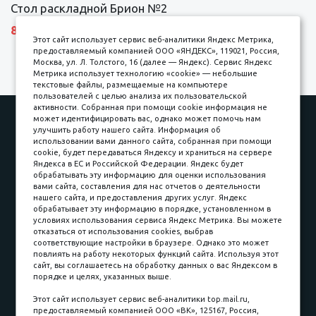
Стол раскладной Брион №2
8690 р.
Этот сайт использует сервис веб-аналитики Яндекс Метрика,
предоставляемый компанией ООО «ЯНДЕКС», 119021, Россия,
Москва, ул. Л. Толстого, 16 (далее — Яндекс). Сервис Яндекс
Метрика использует технологию «cookie» — небольшие
текстовые файлы, размещаемые на компьютере
пользователей с целью анализа их пользовательской
активности. Собранная при помощи cookie информация не
Наши работы
Оплата
может идентифицировать вас, однако может помочь нам
улучшить работу нашего сайта. Информация об
Доставка и сборка
Гарантии
использовании вами данного сайта, собранная при помощи
cookie, будет передаваться Яндексу и храниться на сервере
Карьера в компании
Контакты
Яндекса в ЕС и Российской Федерации. Яндекс будет
обрабатывать эту информацию для оценки использования
вами сайта, составления для нас отчетов о деятельности
Принимаем к оплате
нашего сайта, и предоставления других услуг. Яндекс
обрабатывает эту информацию в порядке, установленном в
условиях использования сервиса Яндекс Метрика. Вы можете
отказаться от использования cookies, выбрав
соответствующие настройки в браузере. Однако это может
повлиять на работу некоторых функций сайта. Используя этот
Наличные
сайт, вы соглашаетесь на обработку данных о вас Яндексом в
порядке и целях, указанных выше.
пл. Соляная, 6, стр. 16
Этот сайт использует сервис веб-аналитики top.mail.ru,
предоставляемый компанией ООО «ВК», 125167, Россия,