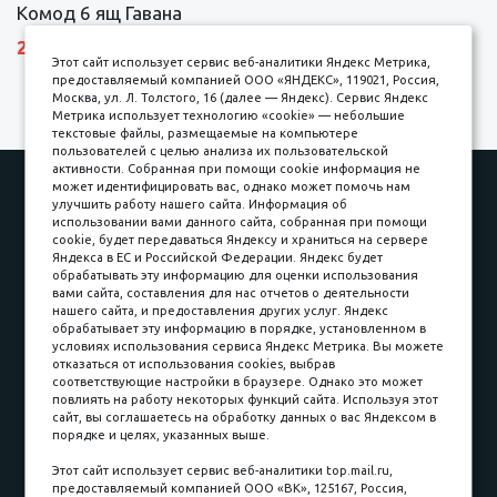
Комод 6 ящ Гавана
27690 р.
Этот сайт использует сервис веб-аналитики Яндекс Метрика,
предоставляемый компанией ООО «ЯНДЕКС», 119021, Россия,
Москва, ул. Л. Толстого, 16 (далее — Яндекс). Сервис Яндекс
Метрика использует технологию «cookie» — небольшие
текстовые файлы, размещаемые на компьютере
пользователей с целью анализа их пользовательской
активности. Собранная при помощи cookie информация не
Наши работы
Оплата
может идентифицировать вас, однако может помочь нам
улучшить работу нашего сайта. Информация об
Доставка и сборка
Гарантии
использовании вами данного сайта, собранная при помощи
cookie, будет передаваться Яндексу и храниться на сервере
Карьера в компании
Контакты
Яндекса в ЕС и Российской Федерации. Яндекс будет
обрабатывать эту информацию для оценки использования
вами сайта, составления для нас отчетов о деятельности
Принимаем к оплате
нашего сайта, и предоставления других услуг. Яндекс
обрабатывает эту информацию в порядке, установленном в
условиях использования сервиса Яндекс Метрика. Вы можете
отказаться от использования cookies, выбрав
соответствующие настройки в браузере. Однако это может
повлиять на работу некоторых функций сайта. Используя этот
Наличные
сайт, вы соглашаетесь на обработку данных о вас Яндексом в
порядке и целях, указанных выше.
пл. Соляная, 6, стр. 16
Этот сайт использует сервис веб-аналитики top.mail.ru,
предоставляемый компанией ООО «ВК», 125167, Россия,