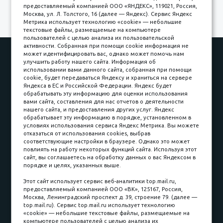
предоставляемый компанией ООО «ЯНДЕКС», 119021, Россия,
Москва, ул. Л. Толстого, 16 (далее — Яндекс). Сервис Яндекс
Метрика использует технологию «cookie» — небольшие
текстовые файлы, размещаемые на компьютере
пользователей с целью анализа их пользовательской
активности. Собранная при помощи cookie информация не
Наши работы
Оплата
может идентифицировать вас, однако может помочь нам
улучшить работу нашего сайта. Информация об
Доставка и сборка
Гарантии
использовании вами данного сайта, собранная при помощи
cookie, будет передаваться Яндексу и храниться на сервере
Карьера в компании
Контакты
Яндекса в ЕС и Российской Федерации. Яндекс будет
обрабатывать эту информацию для оценки использования
вами сайта, составления для нас отчетов о деятельности
Принимаем к оплате
нашего сайта, и предоставления других услуг. Яндекс
обрабатывает эту информацию в порядке, установленном в
условиях использования сервиса Яндекс Метрика. Вы можете
отказаться от использования cookies, выбрав
соответствующие настройки в браузере. Однако это может
повлиять на работу некоторых функций сайта. Используя этот
Наличные
сайт, вы соглашаетесь на обработку данных о вас Яндексом в
порядке и целях, указанных выше.
пл. Соляная, 6, стр. 16
Этот сайт использует сервис веб-аналитики top.mail.ru,
предоставляемый компанией ООО «ВК», 125167, Россия,
8 (3822) 60-70-30
Москва, Ленинградский проспект д. 39, строение 79. (далее —
top.mail.ru). Сервис top.mail.ru использует технологию
8 (3822) 50-39-09
«cookie» — небольшие текстовые файлы, размещаемые на
компьютере пользователей с целью анализа их