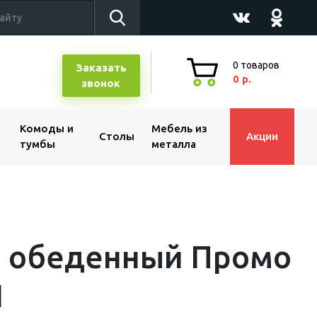
0
товаров
Заказать
0 р.
звонок
Комоды и
Мебель из
Столы
Акции
тумбы
металла
л обеденный Промо
1