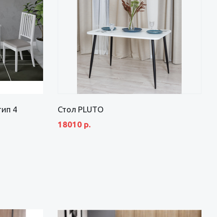
ип 4
Стол PLUTO
18010 р.