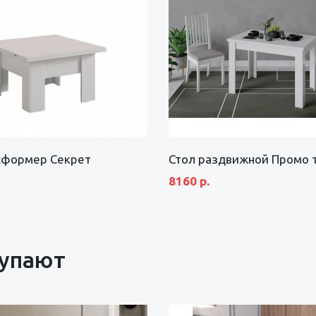
сформер Секрет
Стол раздвижной Промо т
8160 р.
купают