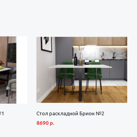
№1
Стол раскладной Брион №2
8690 р.