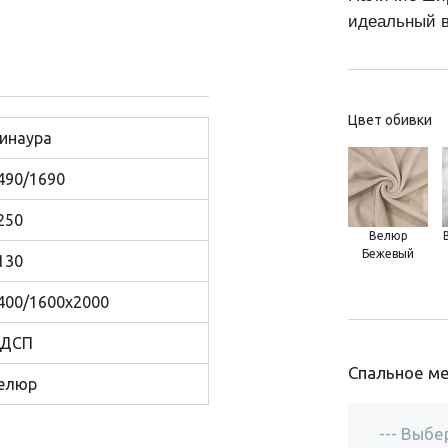
идеальный в
Цвет обивки
инаура
490/1690
250
Велюр
Бежевый
130
400/1600х2000
ДСП
Спальное ме
елюр