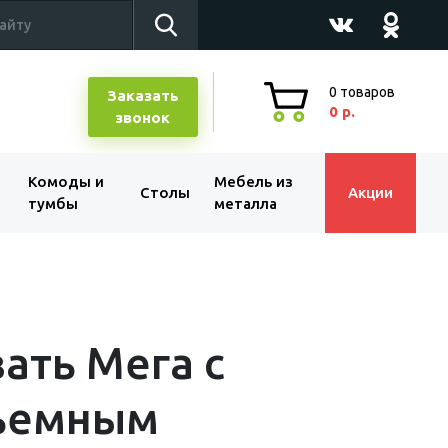
0
товаров
Заказать
0 р.
звонок
Комоды и
Мебель из
Столы
Акции
тумбы
металла
ать Мега с
ъемным