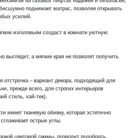
еханизм на газовых лифтах надежен и безопасен,
 бесшумно поднимает матрас, позволяя открывать
обых усилий.
ягким изголовьем создаст в комнате уютную
но выглядит, а мягкие края не позволят получить
я отстрочка – вариант декора, подходящий для
ни, прежде всего, для строгих интерьеров
ий стиль, хай-тек).
ати имеет тканевую обивку, которая эстетично
 сглаживает острые углы.
окой цветовой гаммы, позволит подобрать