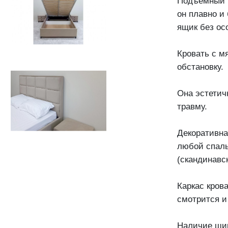
Подъемный м
он плавно и
ящик без ос
Кровать с м
обстановку.
Она эстетич
травму.
Декоративна
любой спаль
(скандинавск
Каркас кров
смотрится и
Наличие шир