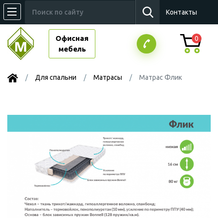
Контакты
Офисная
0
мебель
Для спальни
Матрасы
Матрас Флик