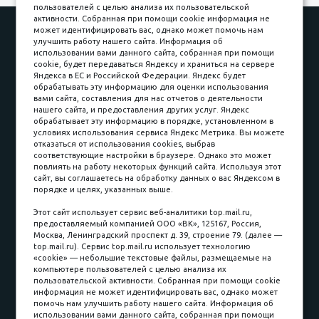
пользователей с целью анализа их пользовательской
активности. Собранная при помощи cookie информация не
Наши работы
Оплата
может идентифицировать вас, однако может помочь нам
улучшить работу нашего сайта. Информация об
Доставка и сборка
Гарантии
использовании вами данного сайта, собранная при помощи
cookie, будет передаваться Яндексу и храниться на сервере
Карьера в компании
Контакты
Яндекса в ЕС и Российской Федерации. Яндекс будет
обрабатывать эту информацию для оценки использования
вами сайта, составления для нас отчетов о деятельности
Принимаем к оплате
нашего сайта, и предоставления других услуг. Яндекс
обрабатывает эту информацию в порядке, установленном в
условиях использования сервиса Яндекс Метрика. Вы можете
отказаться от использования cookies, выбрав
соответствующие настройки в браузере. Однако это может
повлиять на работу некоторых функций сайта. Используя этот
Наличные
сайт, вы соглашаетесь на обработку данных о вас Яндексом в
порядке и целях, указанных выше.
пл. Соляная, 6, стр. 16
Этот сайт использует сервис веб-аналитики top.mail.ru,
предоставляемый компанией ООО «ВК», 125167, Россия,
8 (3822) 60-70-30
Москва, Ленинградский проспект д. 39, строение 79. (далее —
top.mail.ru). Сервис top.mail.ru использует технологию
8 (3822) 50-39-09
«cookie» — небольшие текстовые файлы, размещаемые на
компьютере пользователей с целью анализа их
8 (3822) 22-77-68
пользовательской активности. Собранная при помощи cookie
информация не может идентифицировать вас, однако может
помочь нам улучшить работу нашего сайта. Информация об
использовании вами данного сайта, собранная при помощи