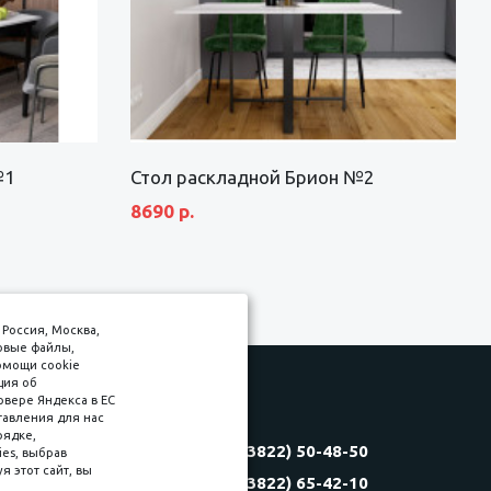
№1
Стол раскладной Брион №2
8690 р.
Россия, Москва,
товые файлы,
омощи cookie
ция об
рвере Яндекса в ЕС
тавления для нас
Соляная, 6, стр. 16
рядке,
8 (3822) 50-48-50
es, выбрав
(3822) 60-70-30
 этот сайт, вы
8 (3822) 65-42-10
(3822) 50-39-09