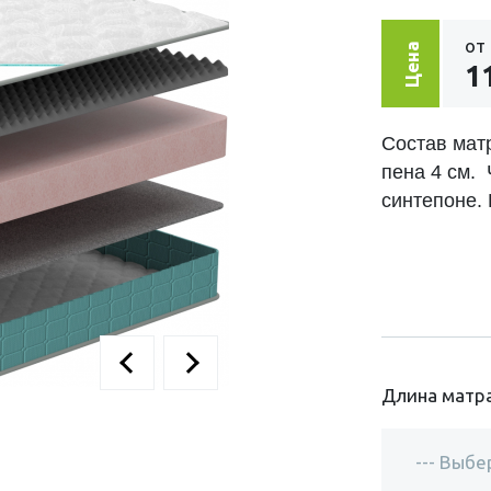
от
Цена
1
Состав мат
пена 4 см.
синтепоне. 
Длина матра