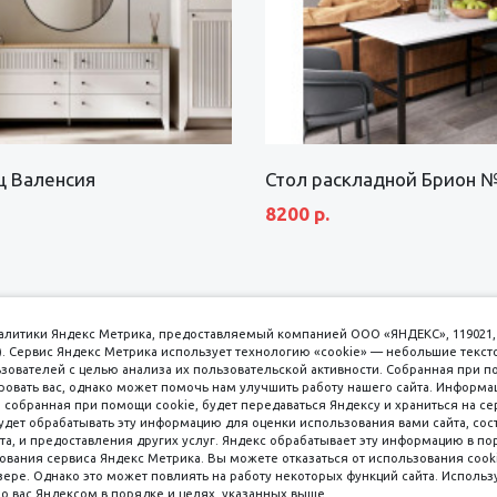
щ Валенсия
Стол раскладной Брион 
8200 р.
аналитики Яндекс Метрика, предоставляемый компанией ООО «ЯНДЕКС», 119021, 
кс). Сервис Яндекс Метрика использует технологию «cookie» — небольшие текс
вателей с целью анализа их пользовательской активности. Собранная при п
вать вас, однако может помочь нам улучшить работу нашего сайта. Информа
 собранная при помощи cookie, будет передаваться Яндексу и храниться на се
удет обрабатывать эту информацию для оценки использования вами сайта, сос
имаем к оплате
пл. 
та, и предоставления других услуг. Яндекс обрабатывает эту информацию в по
ования сервиса Яндекс Метрика. Вы можете отказаться от использования cooki
8 
ере. Однако это может повлиять на работу некоторых функций сайта. Используя
о вас Яндексом в порядке и целях, указанных выше.
8 