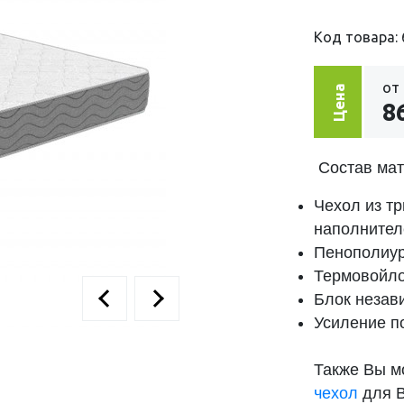
Код товара: 
от
Цена
8
Состав матр
Чехол из тр
наполнител
Пенополиур
Термовойл
Блок незав
Усиление п
Также Вы м
чехол
для В