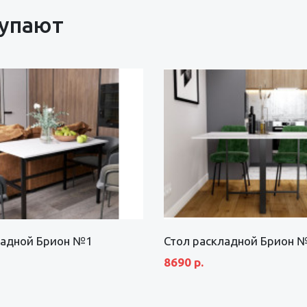
купают
ладной Брион №1
Стол раскладной Брион 
8690 р.