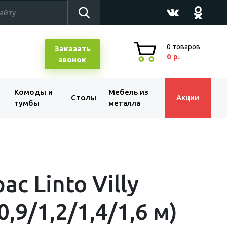
0
товаров
Заказать
0 р.
звонок
Комоды и
Мебель из
Столы
Акции
тумбы
металла
ас Linto Villy
0,9/1,2/1,4/1,6 м)