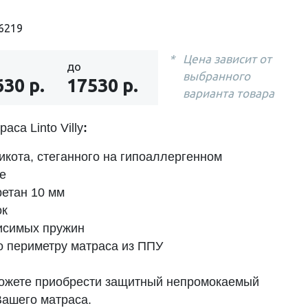
6219
Цена зависит от
до
выбранного
630 р.
17530 р.
варианта товара
аса Linto Villy
:
икота, стеганного на гипоаллергенном
е
етан 10 мм
ок
исимых пружин
о периметру матраса из ППУ
ожете приобрести защитный непромокаемый
ашего матраса.