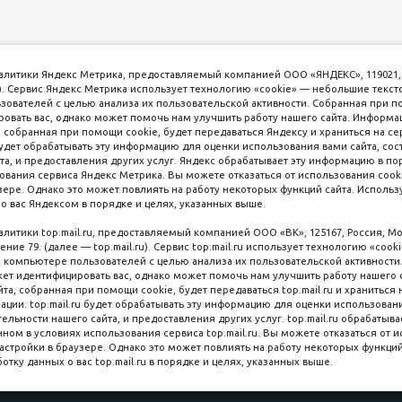
аналитики Яндекс Метрика, предоставляемый компанией ООО «ЯНДЕКС», 119021, 
кс). Сервис Яндекс Метрика использует технологию «cookie» — небольшие текс
вателей с целью анализа их пользовательской активности. Собранная при п
вать вас, однако может помочь нам улучшить работу нашего сайта. Информа
 собранная при помощи cookie, будет передаваться Яндексу и храниться на се
удет обрабатывать эту информацию для оценки использования вами сайта, сос
имаем к оплате
пл. 
та, и предоставления других услуг. Яндекс обрабатывает эту информацию в по
ования сервиса Яндекс Метрика. Вы можете отказаться от использования cooki
8 
ере. Однако это может повлиять на работу некоторых функций сайта. Используя
о вас Яндексом в порядке и целях, указанных выше.
8 
8 
налитики top.mail.ru, предоставляемый компанией ООО «ВК», 125167, Россия, Мо
Наличные
ение 79. (далее — top.mail.ru). Сервис top.mail.ru использует технологию «coo
компьютере пользователей с целью анализа их пользовательской активности
ет идентифицировать вас, однако может помочь нам улучшить работу нашего 
та, собранная при помощи cookie, будет передаваться top.mail.ru и храниться 
рации. top.mail.ru будет обрабатывать эту информацию для оценки использован
ельности нашего сайта, и предоставления других услуг. top.mail.ru обрабатыва
ном в условиях использования сервиса top.mail.ru. Вы можете отказаться от 
астройки в браузере. Однако это может повлиять на работу некоторых функций
Мы в со
ляная, 6 стр. 16, Цокольный этаж
ботку данных о вас top.mail.ru в порядке и целях, указанных выше.