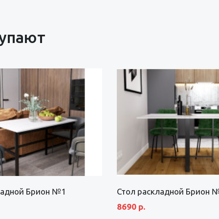
купают
ладной Брион №1
Стол раскладной Брион 
8690 р.