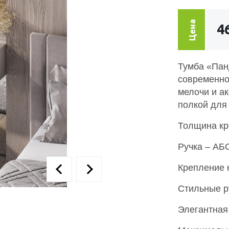
Цена
4
Тумба «Пан
современно
мелочи и а
полкой для
Толщина кр
Ручка – АБС
Крепление к
Стильные р
Элегантная