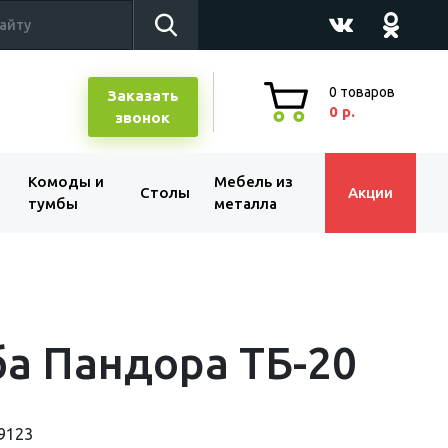
0
товаров
Заказать
0 р.
звонок
Комоды и
Мебель из
Столы
Акции
тумбы
металла
а Пандора ТБ-20
9123