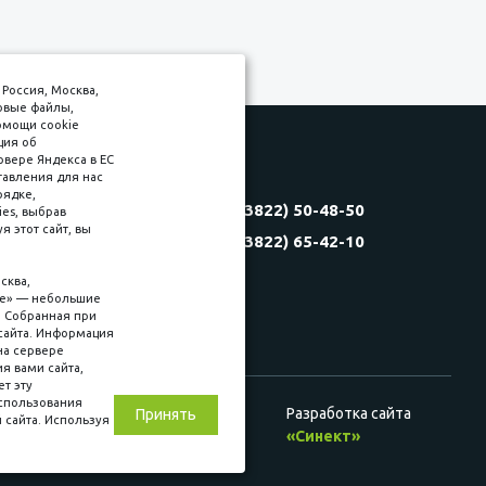
Россия, Москва,
товые файлы,
омощи cookie
ция об
рвере Яндекса в ЕС
тавления для нас
Соляная, 6, стр. 16
рядке,
8 (3822) 50-48-50
es, выбрав
(3822) 60-70-30
 этот сайт, вы
8 (3822) 65-42-10
(3822) 50-39-09
(3822) 22-77-68
сква,
kie» — небольшие
. Собранная при
сайта. Информация
на сервере
ия вами сайта,
ет эту
использования
Разработка сайта
Принять
 сайта. Используя
ц. сетях
«Синект»