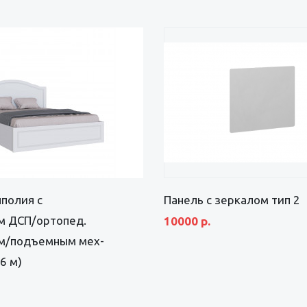
полия с
Панель с зеркалом тип 2
м ДСП/ортопед.
10000 р.
м/подъемным мех-
6 м)