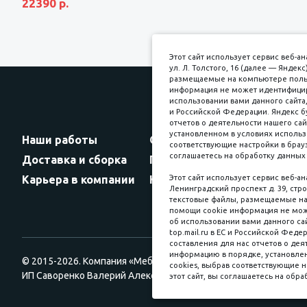
22390 р.
Этот сайт использует сервис веб-
ул. Л. Толстого, 16 (далее — Янде
размещаемые на компьютере пользо
информация не может идентифициро
использовании вами данного сайта,
и Российской Федерации. Яндекс б
Прин
отчетов о деятельности нашего сай
установленном в условиях использ
Наши работы
Оплата
соответствующие настройки в брауз
соглашаетесь на обработку данных 
Доставка и сборка
Гарантии
Карьера в компании
Контакты
Этот сайт использует сервис веб-а
Ленинградский проспект д. 39, стро
текстовые файлы, размещаемые на 
помощи cookie информация не мож
об использовании вами данного сай
top.mail.ru в ЕС и Российской Феде
составления для нас отчетов о деят
информацию в порядке, установлен
© 2015-2026. Компания «Мебельный куб».
cookies, выбрав соответствующие н
ИП Саворенко Валерий Александрович. Россия, г. Томск, пл. Со
этот сайт, вы соглашаетесь на обра