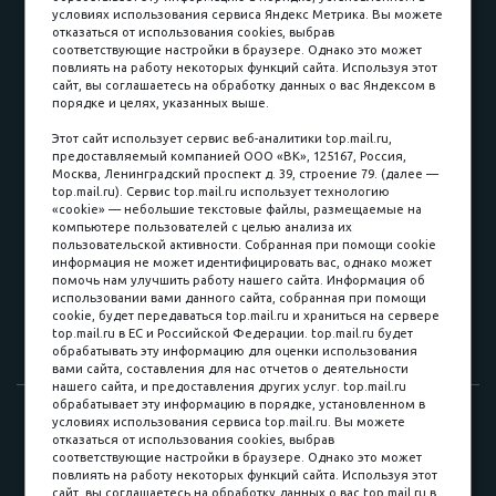
условиях использования сервиса Яндекс Метрика. Вы можете
отказаться от использования cookies, выбрав
соответствующие настройки в браузере. Однако это может
повлиять на работу некоторых функций сайта. Используя этот
Наличные
сайт, вы соглашаетесь на обработку данных о вас Яндексом в
порядке и целях, указанных выше.
пл. Соляная, 6, стр. 16
Этот сайт использует сервис веб-аналитики top.mail.ru,
предоставляемый компанией ООО «ВК», 125167, Россия,
8 (3822) 60-70-30
Москва, Ленинградский проспект д. 39, строение 79. (далее —
top.mail.ru). Сервис top.mail.ru использует технологию
8 (3822) 50-39-09
«cookie» — небольшие текстовые файлы, размещаемые на
компьютере пользователей с целью анализа их
8 (3822) 22-77-68
пользовательской активности. Собранная при помощи cookie
информация не может идентифицировать вас, однако может
помочь нам улучшить работу нашего сайта. Информация об
использовании вами данного сайта, собранная при помощи
8 (3822) 50-48-50
cookie, будет передаваться top.mail.ru и храниться на сервере
top.mail.ru в ЕС и Российской Федерации. top.mail.ru будет
8 (3822) 65-42-10
обрабатывать эту информацию для оценки использования
вами сайта, составления для нас отчетов о деятельности
нашего сайта, и предоставления других услуг. top.mail.ru
обрабатывает эту информацию в порядке, установленном в
© 2015-2026. Компания «Мебельный куб».
условиях использования сервиса top.mail.ru. Вы можете
отказаться от использования cookies, выбрав
ИП Саворенко Валерий Александрович. Россия, г. Томск, пл.
соответствующие настройки в браузере. Однако это может
Соляная, 6 стр. 16, Цокольный этаж
повлиять на работу некоторых функций сайта. Используя этот
сайт, вы соглашаетесь на обработку данных о вас top.mail.ru в