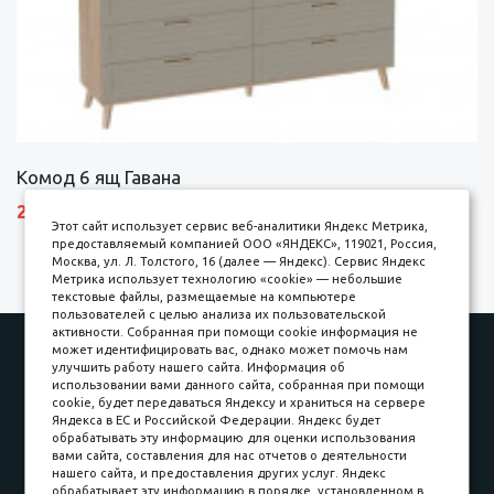
Комод 6 ящ Гавана
27690 р.
Этот сайт использует сервис веб-аналитики Яндекс Метрика,
предоставляемый компанией ООО «ЯНДЕКС», 119021, Россия,
Москва, ул. Л. Толстого, 16 (далее — Яндекс). Сервис Яндекс
Метрика использует технологию «cookie» — небольшие
текстовые файлы, размещаемые на компьютере
пользователей с целью анализа их пользовательской
активности. Собранная при помощи cookie информация не
Наши работы
Оплата
может идентифицировать вас, однако может помочь нам
улучшить работу нашего сайта. Информация об
Доставка и сборка
Гарантии
использовании вами данного сайта, собранная при помощи
cookie, будет передаваться Яндексу и храниться на сервере
Карьера в компании
Контакты
Яндекса в ЕС и Российской Федерации. Яндекс будет
обрабатывать эту информацию для оценки использования
вами сайта, составления для нас отчетов о деятельности
Принимаем к оплате
нашего сайта, и предоставления других услуг. Яндекс
обрабатывает эту информацию в порядке, установленном в