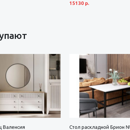
15130 р.
купают
щ Валенсия
Стол раскладной Брион 