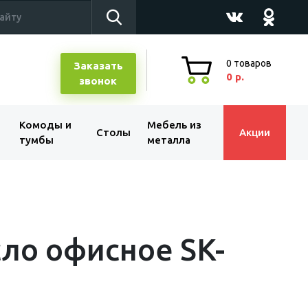
0
товаров
Заказать
0 р.
звонок
Комоды и
Мебель из
Столы
Акции
тумбы
металла
ло офисное SK-
2