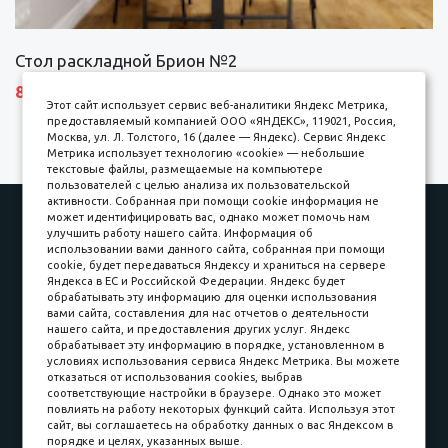
Стол раскладной Брион №2
8690 р.
Этот сайт использует сервис веб-аналитики Яндекс Метрика,
предоставляемый компанией ООО «ЯНДЕКС», 119021, Россия,
Москва, ул. Л. Толстого, 16 (далее — Яндекс). Сервис Яндекс
Метрика использует технологию «cookie» — небольшие
текстовые файлы, размещаемые на компьютере
пользователей с целью анализа их пользовательской
активности. Собранная при помощи cookie информация не
Наши работы
Оплата
может идентифицировать вас, однако может помочь нам
улучшить работу нашего сайта. Информация об
Доставка и сборка
Гарантии
использовании вами данного сайта, собранная при помощи
cookie, будет передаваться Яндексу и храниться на сервере
Карьера в компании
Контакты
Яндекса в ЕС и Российской Федерации. Яндекс будет
обрабатывать эту информацию для оценки использования
вами сайта, составления для нас отчетов о деятельности
Принимаем к оплате
нашего сайта, и предоставления других услуг. Яндекс
обрабатывает эту информацию в порядке, установленном в
условиях использования сервиса Яндекс Метрика. Вы можете
отказаться от использования cookies, выбрав
соответствующие настройки в браузере. Однако это может
повлиять на работу некоторых функций сайта. Используя этот
Наличные
сайт, вы соглашаетесь на обработку данных о вас Яндексом в
порядке и целях, указанных выше.