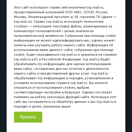
пл. Соляная, 6, стр. 16
Этот сайт использует сервис веб-аналитики top.mail.ru,
предоставляемый компанией ООО «ВК», 125167, Россия,
8 (3822) 60-70-30
Москва, Ленинградский проспект д. 39, строение 79. (далее —
top.mail.ru). Сервис top.mail.ru использует технологию
8 (3822) 50-39-09
«cookie» — небольшие текстовые файлы, размещаемые на
компьютере пользователей с целью анализа их
8 (3822) 22-77-68
пользовательской активности. Собранная при помощи cookie
информация не может идентифицировать вас, однако может
помочь нам улучшить работу нашего сайта. Информация об
использовании вами данного сайта, собранная при помощи
8 (3822) 50-48-50
cookie, будет передаваться top.mail.ru и храниться на сервере
top.mail.ru в ЕС и Российской Федерации. top.mail.ru будет
8 (3822) 65-42-10
обрабатывать эту информацию для оценки использования
вами сайта, составления для нас отчетов о деятельности
нашего сайта, и предоставления других услуг. top.mail.ru
обрабатывает эту информацию в порядке, установленном в
© 2015-2026. Компания «Мебельный куб».
условиях использования сервиса top.mail.ru. Вы можете
отказаться от использования cookies, выбрав
ИП Саворенко Валерий Александрович. Россия, г. Томск, пл.
соответствующие настройки в браузере. Однако это может
Соляная, 6 стр. 16, Цокольный этаж
повлиять на работу некоторых функций сайта. Используя этот
сайт, вы соглашаетесь на обработку данных о вас top.mail.ru в
порядке и целях, указанных выше.
Мы в соц. сетях
Принять
Разработка сайта
«Синект»