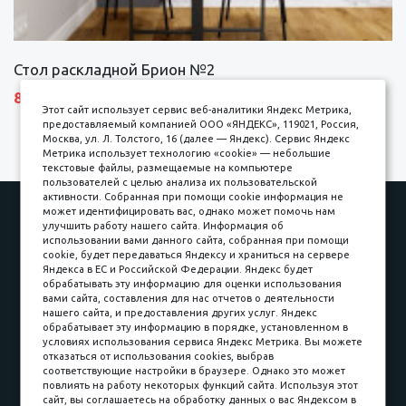
Стол раскладной Брион №2
8690 р.
Этот сайт использует сервис веб-аналитики Яндекс Метрика,
предоставляемый компанией ООО «ЯНДЕКС», 119021, Россия,
Москва, ул. Л. Толстого, 16 (далее — Яндекс). Сервис Яндекс
Метрика использует технологию «cookie» — небольшие
текстовые файлы, размещаемые на компьютере
пользователей с целью анализа их пользовательской
активности. Собранная при помощи cookie информация не
Наши работы
Оплата
может идентифицировать вас, однако может помочь нам
улучшить работу нашего сайта. Информация об
Доставка и сборка
Гарантии
использовании вами данного сайта, собранная при помощи
cookie, будет передаваться Яндексу и храниться на сервере
Карьера в компании
Контакты
Яндекса в ЕС и Российской Федерации. Яндекс будет
обрабатывать эту информацию для оценки использования
вами сайта, составления для нас отчетов о деятельности
Принимаем к оплате
нашего сайта, и предоставления других услуг. Яндекс
обрабатывает эту информацию в порядке, установленном в
условиях использования сервиса Яндекс Метрика. Вы можете
отказаться от использования cookies, выбрав
соответствующие настройки в браузере. Однако это может
повлиять на работу некоторых функций сайта. Используя этот
Наличные
сайт, вы соглашаетесь на обработку данных о вас Яндексом в