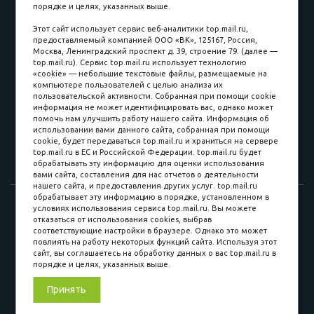
порядке и целях, указанных выше.
пл. Соляная, 6, стр. 16
Этот сайт использует сервис веб-аналитики top.mail.ru,
предоставляемый компанией ООО «ВК», 125167, Россия,
8 (3822) 60-70-30
Москва, Ленинградский проспект д. 39, строение 79. (далее —
top.mail.ru). Сервис top.mail.ru использует технологию
8 (3822) 50-39-09
«cookie» — небольшие текстовые файлы, размещаемые на
компьютере пользователей с целью анализа их
8 (3822) 22-77-68
пользовательской активности. Собранная при помощи cookie
информация не может идентифицировать вас, однако может
помочь нам улучшить работу нашего сайта. Информация об
использовании вами данного сайта, собранная при помощи
8 (3822) 50-48-50
cookie, будет передаваться top.mail.ru и храниться на сервере
top.mail.ru в ЕС и Российской Федерации. top.mail.ru будет
8 (3822) 65-42-10
обрабатывать эту информацию для оценки использования
вами сайта, составления для нас отчетов о деятельности
нашего сайта, и предоставления других услуг. top.mail.ru
обрабатывает эту информацию в порядке, установленном в
© 2015-2026. Компания «Мебельный куб».
условиях использования сервиса top.mail.ru. Вы можете
отказаться от использования cookies, выбрав
ИП Саворенко Валерий Александрович. Россия, г. Томск, пл.
соответствующие настройки в браузере. Однако это может
Соляная, 6 стр. 16, Цокольный этаж
повлиять на работу некоторых функций сайта. Используя этот
сайт, вы соглашаетесь на обработку данных о вас top.mail.ru в
порядке и целях, указанных выше.
Мы в соц. сетях
Принять
Разработка сайта
«Синект»