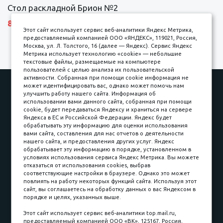
Стол раскладной Брион №2
8690 р.
Этот сайт использует сервис веб-аналитики Яндекс Метрика,
предоставляемый компанией ООО «ЯНДЕКС», 119021, Россия,
Москва, ул. Л. Толстого, 16 (далее — Яндекс). Сервис Яндекс
Метрика использует технологию «cookie» — небольшие
текстовые файлы, размещаемые на компьютере
пользователей с целью анализа их пользовательской
активности. Собранная при помощи cookie информация не
Наши работы
Оплата
может идентифицировать вас, однако может помочь нам
улучшить работу нашего сайта. Информация об
Доставка и сборка
Гарантии
использовании вами данного сайта, собранная при помощи
cookie, будет передаваться Яндексу и храниться на сервере
Карьера в компании
Контакты
Яндекса в ЕС и Российской Федерации. Яндекс будет
обрабатывать эту информацию для оценки использования
вами сайта, составления для нас отчетов о деятельности
Принимаем к оплате
нашего сайта, и предоставления других услуг. Яндекс
обрабатывает эту информацию в порядке, установленном в
условиях использования сервиса Яндекс Метрика. Вы можете
отказаться от использования cookies, выбрав
соответствующие настройки в браузере. Однако это может
повлиять на работу некоторых функций сайта. Используя этот
Наличные
сайт, вы соглашаетесь на обработку данных о вас Яндексом в
порядке и целях, указанных выше.
пл. Соляная, 6, стр. 16
Этот сайт использует сервис веб-аналитики top.mail.ru,
предоставляемый компанией ООО «ВК», 125167, Россия,