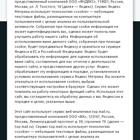
предоставляемый компанией ООО «ЯНДЕКС», 119021, Россия,
Москва, ул. Л. Толстого, 16 (далее — Яндекс). Сервис Яндекс
Метрика использует технологию «cookie» — небольшие
текстовые файлы, размещаемые на компьютере
пользователей с целью анализа их пользовательской
активности. Собранная при помощи cookie информация не
Наши работы
Оплата
может идентифицировать вас, однако может помочь нам
улучшить работу нашего сайта. Информация об
Доставка и сборка
Гарантии
использовании вами данного сайта, собранная при помощи
cookie, будет передаваться Яндексу и храниться на сервере
Карьера в компании
Контакты
Яндекса в ЕС и Российской Федерации. Яндекс будет
обрабатывать эту информацию для оценки использования
вами сайта, составления для нас отчетов о деятельности
Принимаем к оплате
нашего сайта, и предоставления других услуг. Яндекс
обрабатывает эту информацию в порядке, установленном в
условиях использования сервиса Яндекс Метрика. Вы можете
отказаться от использования cookies, выбрав
соответствующие настройки в браузере. Однако это может
повлиять на работу некоторых функций сайта. Используя этот
Наличные
сайт, вы соглашаетесь на обработку данных о вас Яндексом в
порядке и целях, указанных выше.
пл. Соляная, 6, стр. 16
Этот сайт использует сервис веб-аналитики top.mail.ru,
предоставляемый компанией ООО «ВК», 125167, Россия,
8 (3822) 60-70-30
Москва, Ленинградский проспект д. 39, строение 79. (далее —
top.mail.ru). Сервис top.mail.ru использует технологию
8 (3822) 50-39-09
«cookie» — небольшие текстовые файлы, размещаемые на
компьютере пользователей с целью анализа их
8 (3822) 22-77-68