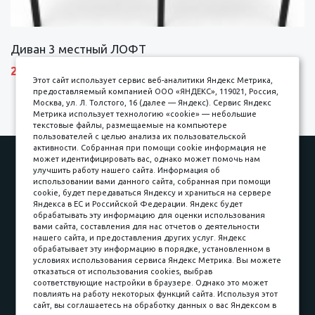
Диван 3 местный ЛОФТ
27600 р.
Этот сайт использует сервис веб-аналитики Яндекс Метрика,
предоставляемый компанией ООО «ЯНДЕКС», 119021, Россия,
Москва, ул. Л. Толстого, 16 (далее — Яндекс). Сервис Яндекс
Метрика использует технологию «cookie» — небольшие
текстовые файлы, размещаемые на компьютере
пользователей с целью анализа их пользовательской
активности. Собранная при помощи cookie информация не
Наши работы
Оплата
может идентифицировать вас, однако может помочь нам
улучшить работу нашего сайта. Информация об
Доставка и сборка
Гарантии
использовании вами данного сайта, собранная при помощи
cookie, будет передаваться Яндексу и храниться на сервере
Карьера в компании
Контакты
Яндекса в ЕС и Российской Федерации. Яндекс будет
обрабатывать эту информацию для оценки использования
вами сайта, составления для нас отчетов о деятельности
Принимаем к оплате
нашего сайта, и предоставления других услуг. Яндекс
обрабатывает эту информацию в порядке, установленном в
условиях использования сервиса Яндекс Метрика. Вы можете
отказаться от использования cookies, выбрав
соответствующие настройки в браузере. Однако это может
повлиять на работу некоторых функций сайта. Используя этот
Наличные
сайт, вы соглашаетесь на обработку данных о вас Яндексом в