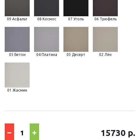
09 Асфальт
08 Космос
07 Уголь
06 Трюфель
05 Бетон
04 Платина
03 Десерт
02 Лён
01 Жасмин
15730 р.