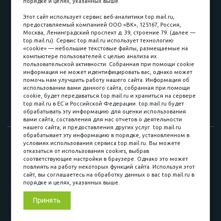
порядке и целях, указанных выше.
пл. Соляная, 6, стр. 16
Этот сайт использует сервис веб-аналитики top.mail.ru,
предоставляемый компанией ООО «ВК», 125167, Россия,
8 (3822) 60-70-30
Москва, Ленинградский проспект д. 39, строение 79. (далее —
top.mail.ru). Сервис top.mail.ru использует технологию
8 (3822) 50-39-09
«cookie» — небольшие текстовые файлы, размещаемые на
компьютере пользователей с целью анализа их
8 (3822) 22-77-68
пользовательской активности. Собранная при помощи cookie
информация не может идентифицировать вас, однако может
помочь нам улучшить работу нашего сайта. Информация об
использовании вами данного сайта, собранная при помощи
8 (3822) 50-48-50
cookie, будет передаваться top.mail.ru и храниться на сервере
top.mail.ru в ЕС и Российской Федерации. top.mail.ru будет
8 (3822) 65-42-10
обрабатывать эту информацию для оценки использования
вами сайта, составления для нас отчетов о деятельности
нашего сайта, и предоставления других услуг. top.mail.ru
обрабатывает эту информацию в порядке, установленном в
© 2015-2026. Компания «Мебельный куб».
условиях использования сервиса top.mail.ru. Вы можете
отказаться от использования cookies, выбрав
ИП Саворенко Валерий Александрович. Россия, г. Томск, пл.
соответствующие настройки в браузере. Однако это может
Соляная, 6 стр. 16, Цокольный этаж
повлиять на работу некоторых функций сайта. Используя этот
сайт, вы соглашаетесь на обработку данных о вас top.mail.ru в
порядке и целях, указанных выше.
Мы в соц. сетях
Принять
Разработка сайта
«Синект»