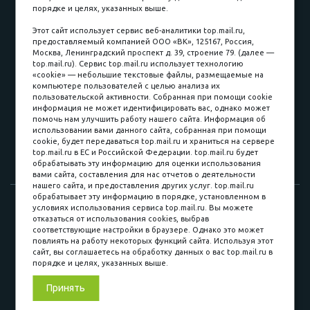
порядке и целях, указанных выше.
пл. Соляная, 6, стр. 16
Этот сайт использует сервис веб-аналитики top.mail.ru,
предоставляемый компанией ООО «ВК», 125167, Россия,
8 (3822) 60-70-30
Москва, Ленинградский проспект д. 39, строение 79. (далее —
top.mail.ru). Сервис top.mail.ru использует технологию
8 (3822) 50-39-09
«cookie» — небольшие текстовые файлы, размещаемые на
компьютере пользователей с целью анализа их
8 (3822) 22-77-68
пользовательской активности. Собранная при помощи cookie
информация не может идентифицировать вас, однако может
помочь нам улучшить работу нашего сайта. Информация об
использовании вами данного сайта, собранная при помощи
8 (3822) 50-48-50
cookie, будет передаваться top.mail.ru и храниться на сервере
top.mail.ru в ЕС и Российской Федерации. top.mail.ru будет
8 (3822) 65-42-10
обрабатывать эту информацию для оценки использования
вами сайта, составления для нас отчетов о деятельности
нашего сайта, и предоставления других услуг. top.mail.ru
обрабатывает эту информацию в порядке, установленном в
© 2015-2026. Компания «Мебельный куб».
условиях использования сервиса top.mail.ru. Вы можете
отказаться от использования cookies, выбрав
ИП Саворенко Валерий Александрович. Россия, г. Томск, пл.
соответствующие настройки в браузере. Однако это может
Соляная, 6 стр. 16, Цокольный этаж
повлиять на работу некоторых функций сайта. Используя этот
сайт, вы соглашаетесь на обработку данных о вас top.mail.ru в
порядке и целях, указанных выше.
Мы в соц. сетях
Принять
Разработка сайта
«Синект»