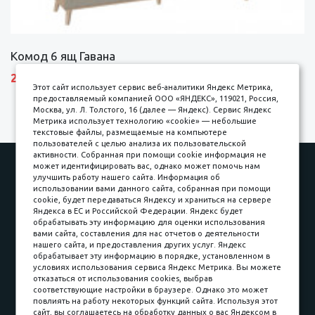
Комод 6 ящ Гавана
27690 р.
Этот сайт использует сервис веб-аналитики Яндекс Метрика,
предоставляемый компанией ООО «ЯНДЕКС», 119021, Россия,
Москва, ул. Л. Толстого, 16 (далее — Яндекс). Сервис Яндекс
Метрика использует технологию «cookie» — небольшие
текстовые файлы, размещаемые на компьютере
пользователей с целью анализа их пользовательской
активности. Собранная при помощи cookie информация не
Наши работы
Оплата
может идентифицировать вас, однако может помочь нам
улучшить работу нашего сайта. Информация об
Доставка и сборка
Гарантии
использовании вами данного сайта, собранная при помощи
cookie, будет передаваться Яндексу и храниться на сервере
Карьера в компании
Контакты
Яндекса в ЕС и Российской Федерации. Яндекс будет
обрабатывать эту информацию для оценки использования
вами сайта, составления для нас отчетов о деятельности
Принимаем к оплате
нашего сайта, и предоставления других услуг. Яндекс
обрабатывает эту информацию в порядке, установленном в
условиях использования сервиса Яндекс Метрика. Вы можете
отказаться от использования cookies, выбрав
соответствующие настройки в браузере. Однако это может
повлиять на работу некоторых функций сайта. Используя этот
Наличные
сайт, вы соглашаетесь на обработку данных о вас Яндексом в