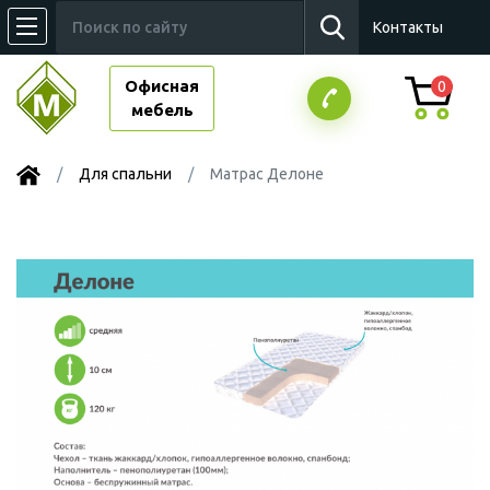
Контакты
Офисная
0
мебель
Для спальни
Матрас Делоне