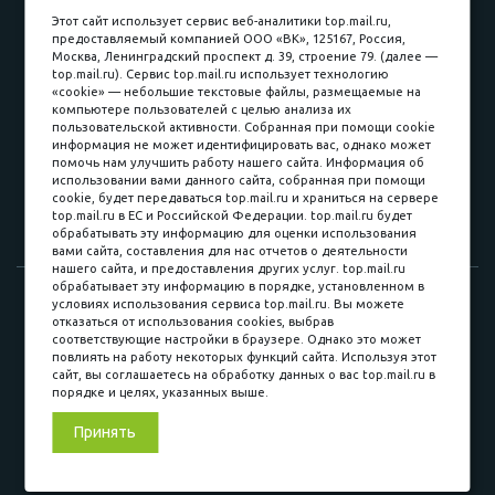
пл. Соляная, 6, стр. 16
Этот сайт использует сервис веб-аналитики top.mail.ru,
предоставляемый компанией ООО «ВК», 125167, Россия,
8 (3822) 60-70-30
Москва, Ленинградский проспект д. 39, строение 79. (далее —
top.mail.ru). Сервис top.mail.ru использует технологию
8 (3822) 50-39-09
«cookie» — небольшие текстовые файлы, размещаемые на
компьютере пользователей с целью анализа их
8 (3822) 22-77-68
пользовательской активности. Собранная при помощи cookie
информация не может идентифицировать вас, однако может
помочь нам улучшить работу нашего сайта. Информация об
использовании вами данного сайта, собранная при помощи
8 (3822) 50-48-50
cookie, будет передаваться top.mail.ru и храниться на сервере
top.mail.ru в ЕС и Российской Федерации. top.mail.ru будет
8 (3822) 65-42-10
обрабатывать эту информацию для оценки использования
вами сайта, составления для нас отчетов о деятельности
нашего сайта, и предоставления других услуг. top.mail.ru
обрабатывает эту информацию в порядке, установленном в
© 2015-2026. Компания «Мебельный куб».
условиях использования сервиса top.mail.ru. Вы можете
отказаться от использования cookies, выбрав
ИП Саворенко Валерий Александрович. Россия, г. Томск, пл.
соответствующие настройки в браузере. Однако это может
Соляная, 6 стр. 16, Цокольный этаж
повлиять на работу некоторых функций сайта. Используя этот
сайт, вы соглашаетесь на обработку данных о вас top.mail.ru в
порядке и целях, указанных выше.
Мы в соц. сетях
Принять
Разработка сайта
«Синект»