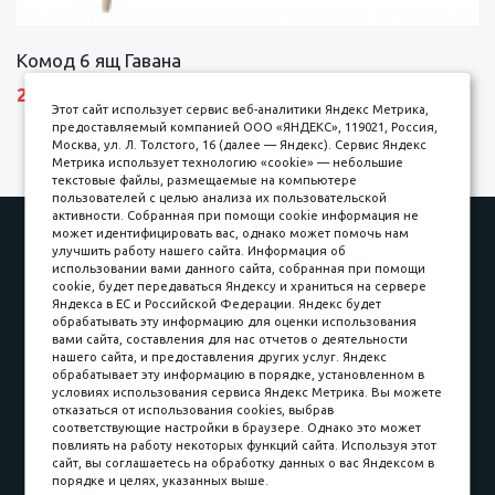
Комод 6 ящ Гавана
27690 р.
Этот сайт использует сервис веб-аналитики Яндекс Метрика,
предоставляемый компанией ООО «ЯНДЕКС», 119021, Россия,
Москва, ул. Л. Толстого, 16 (далее — Яндекс). Сервис Яндекс
Метрика использует технологию «cookie» — небольшие
текстовые файлы, размещаемые на компьютере
пользователей с целью анализа их пользовательской
активности. Собранная при помощи cookie информация не
Наши работы
Оплата
может идентифицировать вас, однако может помочь нам
улучшить работу нашего сайта. Информация об
Доставка и сборка
Гарантии
использовании вами данного сайта, собранная при помощи
cookie, будет передаваться Яндексу и храниться на сервере
Карьера в компании
Контакты
Яндекса в ЕС и Российской Федерации. Яндекс будет
обрабатывать эту информацию для оценки использования
вами сайта, составления для нас отчетов о деятельности
Принимаем к оплате
нашего сайта, и предоставления других услуг. Яндекс
обрабатывает эту информацию в порядке, установленном в
условиях использования сервиса Яндекс Метрика. Вы можете
отказаться от использования cookies, выбрав
соответствующие настройки в браузере. Однако это может
повлиять на работу некоторых функций сайта. Используя этот
Наличные
сайт, вы соглашаетесь на обработку данных о вас Яндексом в
порядке и целях, указанных выше.