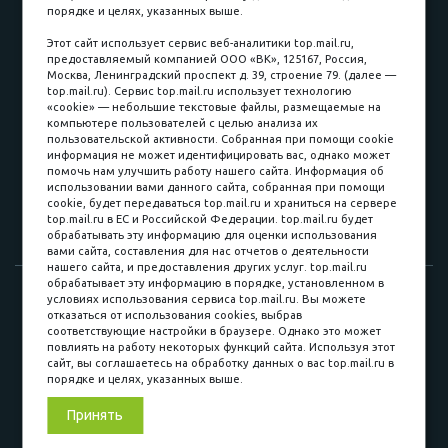
порядке и целях, указанных выше.
пл. Соляная, 6, стр. 16
Этот сайт использует сервис веб-аналитики top.mail.ru,
предоставляемый компанией ООО «ВК», 125167, Россия,
8 (3822) 60-70-30
Москва, Ленинградский проспект д. 39, строение 79. (далее —
top.mail.ru). Сервис top.mail.ru использует технологию
8 (3822) 50-39-09
«cookie» — небольшие текстовые файлы, размещаемые на
компьютере пользователей с целью анализа их
8 (3822) 22-77-68
пользовательской активности. Собранная при помощи cookie
информация не может идентифицировать вас, однако может
помочь нам улучшить работу нашего сайта. Информация об
использовании вами данного сайта, собранная при помощи
8 (3822) 50-48-50
cookie, будет передаваться top.mail.ru и храниться на сервере
top.mail.ru в ЕС и Российской Федерации. top.mail.ru будет
8 (3822) 65-42-10
обрабатывать эту информацию для оценки использования
вами сайта, составления для нас отчетов о деятельности
нашего сайта, и предоставления других услуг. top.mail.ru
обрабатывает эту информацию в порядке, установленном в
© 2015-2026. Компания «Мебельный куб».
условиях использования сервиса top.mail.ru. Вы можете
отказаться от использования cookies, выбрав
ИП Саворенко Валерий Александрович. Россия, г. Томск, пл.
соответствующие настройки в браузере. Однако это может
Соляная, 6 стр. 16, Цокольный этаж
повлиять на работу некоторых функций сайта. Используя этот
сайт, вы соглашаетесь на обработку данных о вас top.mail.ru в
порядке и целях, указанных выше.
Мы в соц. сетях
Принять
Разработка сайта
«Синект»