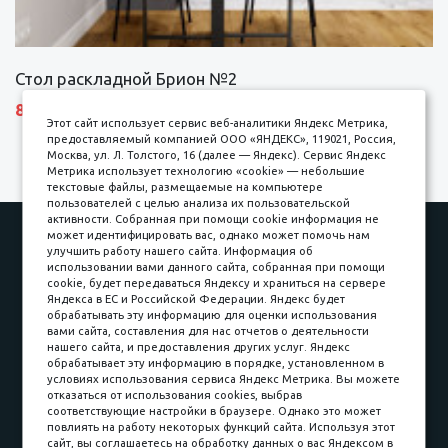
Стол раскладной Брион №2
8690 р.
Этот сайт использует сервис веб-аналитики Яндекс Метрика,
предоставляемый компанией ООО «ЯНДЕКС», 119021, Россия,
Москва, ул. Л. Толстого, 16 (далее — Яндекс). Сервис Яндекс
Метрика использует технологию «cookie» — небольшие
текстовые файлы, размещаемые на компьютере
пользователей с целью анализа их пользовательской
активности. Собранная при помощи cookie информация не
Наши работы
Оплата
может идентифицировать вас, однако может помочь нам
улучшить работу нашего сайта. Информация об
Доставка и сборка
Гарантии
использовании вами данного сайта, собранная при помощи
cookie, будет передаваться Яндексу и храниться на сервере
Карьера в компании
Контакты
Яндекса в ЕС и Российской Федерации. Яндекс будет
обрабатывать эту информацию для оценки использования
вами сайта, составления для нас отчетов о деятельности
Принимаем к оплате
нашего сайта, и предоставления других услуг. Яндекс
обрабатывает эту информацию в порядке, установленном в
условиях использования сервиса Яндекс Метрика. Вы можете
отказаться от использования cookies, выбрав
соответствующие настройки в браузере. Однако это может
повлиять на работу некоторых функций сайта. Используя этот
Наличные
сайт, вы соглашаетесь на обработку данных о вас Яндексом в