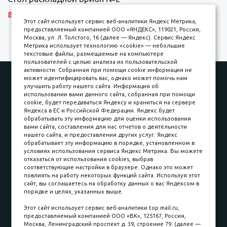
8690 р.
Этот сайт использует сервис веб-аналитики Яндекс Метрика,
предоставляемый компанией ООО «ЯНДЕКС», 119021, Россия,
Москва, ул. Л. Толстого, 16 (далее — Яндекс). Сервис Яндекс
Метрика использует технологию «cookie» — небольшие
текстовые файлы, размещаемые на компьютере
пользователей с целью анализа их пользовательской
активности. Собранная при помощи cookie информация не
Наши работы
Оплата
может идентифицировать вас, однако может помочь нам
улучшить работу нашего сайта. Информация об
Доставка и сборка
Гарантии
использовании вами данного сайта, собранная при помощи
cookie, будет передаваться Яндексу и храниться на сервере
Карьера в компании
Контакты
Яндекса в ЕС и Российской Федерации. Яндекс будет
обрабатывать эту информацию для оценки использования
вами сайта, составления для нас отчетов о деятельности
Принимаем к оплате
нашего сайта, и предоставления других услуг. Яндекс
обрабатывает эту информацию в порядке, установленном в
условиях использования сервиса Яндекс Метрика. Вы можете
отказаться от использования cookies, выбрав
соответствующие настройки в браузере. Однако это может
повлиять на работу некоторых функций сайта. Используя этот
Наличные
сайт, вы соглашаетесь на обработку данных о вас Яндексом в
порядке и целях, указанных выше.
пл. Соляная, 6, стр. 16
Этот сайт использует сервис веб-аналитики top.mail.ru,
предоставляемый компанией ООО «ВК», 125167, Россия,
8 (3822) 60-70-30
Москва, Ленинградский проспект д. 39, строение 79. (далее —