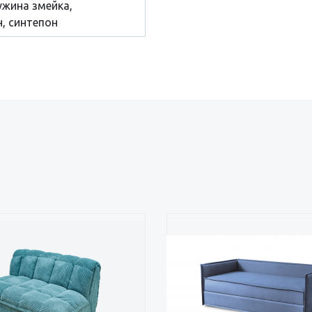
ужина змейка,
, синтепон