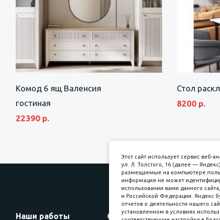
Комод 6 ящ Валенсия
Стол раск
гостиная
8200 р.
22390 р.
Этот сайт использует сервис веб-
ул. Л. Толстого, 16 (далее — Янде
размещаемые на компьютере пользо
информация не может идентифициро
использовании вами данного сайта,
и Российской Федерации. Яндекс б
Прин
отчетов о деятельности нашего сай
установленном в условиях использ
Наши работы
Оплата
соответствующие настройки в брауз