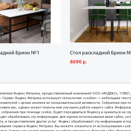
ладной Брион №1
Стол раскладной Брион 
8690 р.
аналитики Яндекс Метрика, предоставляемый компанией ООО «ЯНДЕКС», 119021, 
кс). Сервис Яндекс Метрика использует технологию «cookie» — небольшие текс
вателей с целью анализа их пользовательской активности. Собранная при п
вать вас, однако может помочь нам улучшить работу нашего сайта. Информа
 собранная при помощи cookie, будет передаваться Яндексу и храниться на се
удет обрабатывать эту информацию для оценки использования вами сайта, сос
имаем к оплате
пл. 
та, и предоставления других услуг. Яндекс обрабатывает эту информацию в по
ования сервиса Яндекс Метрика. Вы можете отказаться от использования cooki
8 
ере. Однако это может повлиять на работу некоторых функций сайта. Используя