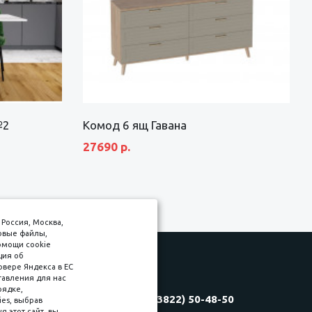
№2
Комод 6 ящ Гавана
27690 р.
Россия, Москва,
товые файлы,
омощи cookie
ция об
рвере Яндекса в ЕС
тавления для нас
Соляная, 6, стр. 16
рядке,
8 (3822) 50-48-50
es, выбрав
(3822) 60-70-30
 этот сайт, вы