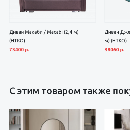
Диван Макаби / Macabi (2,4 м)
Диван Джел
(НТКО)
м) (НТКО)
73400 р.
38060 р.
С этим товаром также по