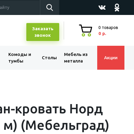
0
товаров
Заказать
0 р.
звонок
Комоды и
Мебель из
Столы
Акции
тумбы
металла
н-кровать Норд
2 м) (Мебельград)