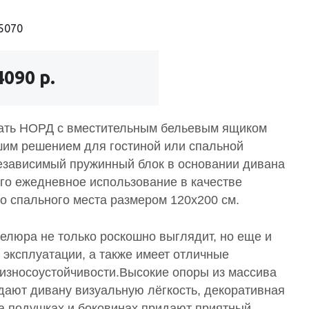
5070
4090 р.
ать НОРД с вместительным бельевым ящиком
шим решением для гостиной или спальной
езависимый пружинный блок в основании дивана
его ежедневное использование в качестве
о спального места размером 120х200 см.
велюра не только роскошно выглядит, но еще и
 эксплуатации, а также имеет отличные
 износоустойчивости.
Высокие опоры из массива
дают дивану визуальную лёгкость, декоративная
на подушках и боковинах придают приятный